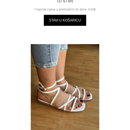
(37.67 kn)
*najniža cijena u prethodnih 30 dana: 5,00€
STAVI U KOŠARICU