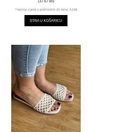
(37.67 kn)
*najniža cijena u prethodnih 30 dana: 5,00€
STAVI U KOŠARICU