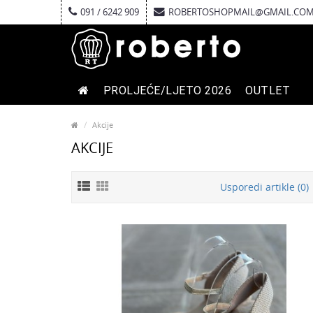
091 / 6242 909
ROBERTOSHOPMAIL@GMAIL.CO
PROLJEĆE/LJETO 2026
OUTLET
Akcije
AKCIJE
Usporedi artikle (0)