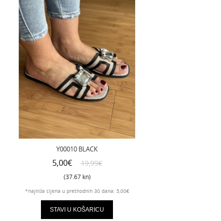
Y00010 BLACK
5,00€
19,99€
(37.67 kn)
*najniža cijena u prethodnih 30 dana: 5,00€
STAVI U KOŠARICU