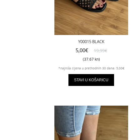
Y00015 BLACK
5,00€
19,99€
(37.67 kn)
*najniža cijena u prethodnih 30 dana: 5,00€
STAVI U KOŠARICU