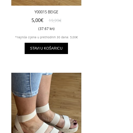
Y00015 BEIGE
5,00€
19,99€
(37.67 kn)
*najniža cijena u prethodnih 30 dana: 5,00€
STAVI U KOŠARICU