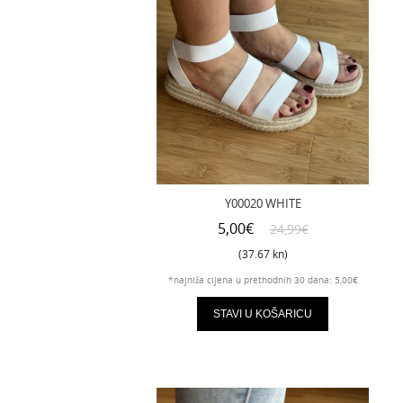
Y00020 WHITE
5,00€
24,99€
(37.67 kn)
*najniža cijena u prethodnih 30 dana: 5,00€
STAVI U KOŠARICU