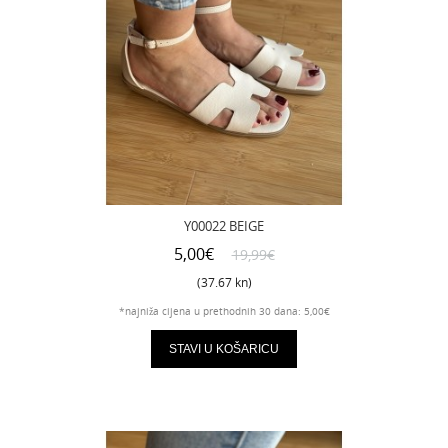
Y00022 BEIGE
5,00€
19,99€
(37.67 kn)
*najniža cijena u prethodnih 30 dana: 5,00€
STAVI U KOŠARICU