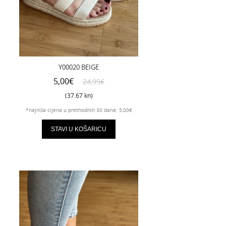
Y00020 BEIGE
5,00€
24,99€
(37.67 kn)
*najniža cijena u prethodnih 30 dana: 5,00€
STAVI U KOŠARICU