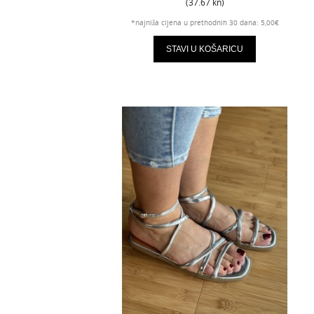
(37.67 kn)
*najniža cijena u prethodnih 30 dana: 5,00€
STAVI U KOŠARICU