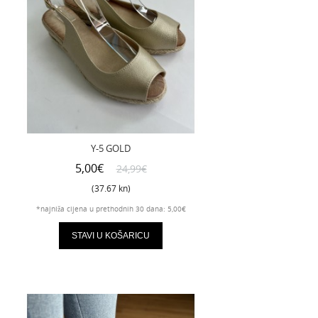
Y-5 GOLD
5,00€
24,99€
(37.67 kn)
*najniža cijena u prethodnih 30 dana: 5,00€
STAVI U KOŠARICU