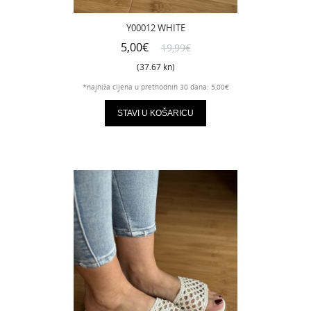
Y00012 WHITE
5,00€
19,99€
(37.67 kn)
*najniža cijena u prethodnih 30 dana: 5,00€
STAVI U KOŠARICU