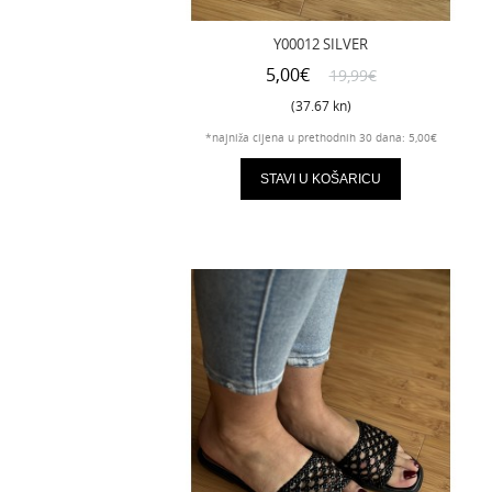
Y00012 SILVER
5,00€
19,99€
(37.67 kn)
*najniža cijena u prethodnih 30 dana: 5,00€
STAVI U KOŠARICU