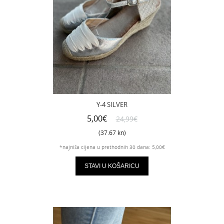
Y-4 SILVER
5,00€
24,99€
(37.67 kn)
*najniža cijena u prethodnih 30 dana: 5,00€
STAVI U KOŠARICU