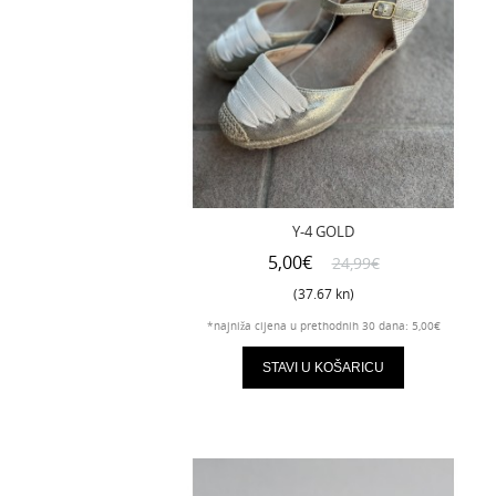
Y-4 GOLD
5,00€
24,99€
(37.67 kn)
*najniža cijena u prethodnih 30 dana: 5,00€
STAVI U KOŠARICU