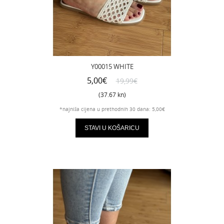
Y00015 WHITE
5,00€
19,99€
(37.67 kn)
*najniža cijena u prethodnih 30 dana: 5,00€
STAVI U KOŠARICU