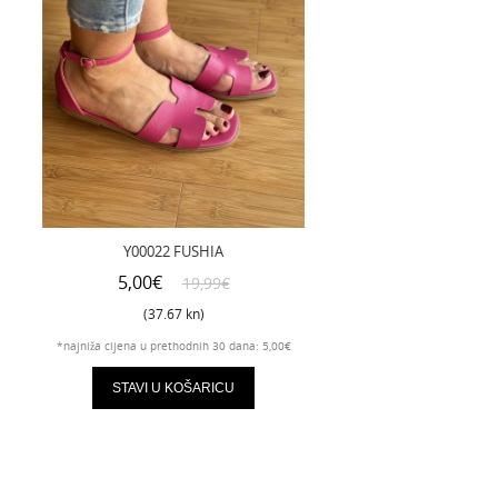
Y00022 FUSHIA
5,00€
19,99€
(37.67 kn)
*najniža cijena u prethodnih 30 dana: 5,00€
STAVI U KOŠARICU