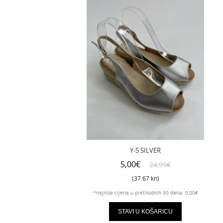
Y-5 SILVER
5,00€
24,99€
(37.67 kn)
*najniža cijena u prethodnih 30 dana: 5,00€
STAVI U KOŠARICU