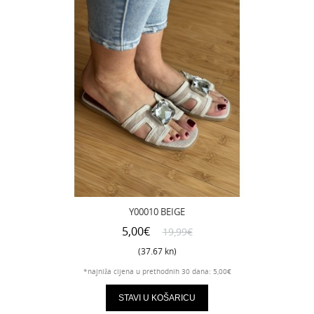
Y00010 BEIGE
5,00€
19,99€
(37.67 kn)
*najniža cijena u prethodnih 30 dana: 5,00€
STAVI U KOŠARICU