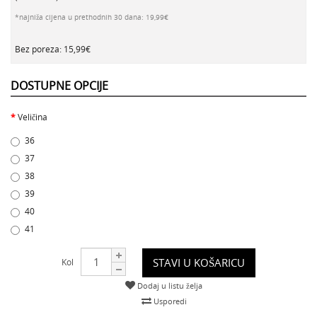
*najniža cijena u prethodnih 30 dana: 19,99€
Bez poreza: 15,99€
DOSTUPNE OPCIJE
Veličina
36
37
38
39
40
41
STAVI U KOŠARICU
Kol
Dodaj u listu želja
Usporedi