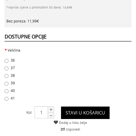
*najniža cijena u prethodnih 30 dana: 14,99€
Bez poreza: 11,99€
DOSTUPNE OPCIJE
Veličina
36
37
38
39
40
41
STAVI U KOŠARICU
Kol
Dodaj u listu želja
Usporedi