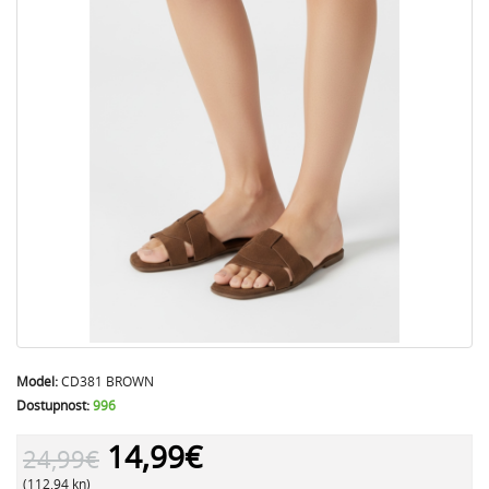
Model:
CD381 BROWN
Dostupnost:
996
14,99€
24,99€
(112.94 kn)