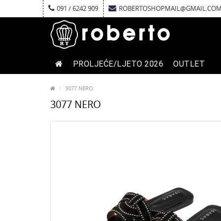
091 / 6242 909
ROBERTOSHOPMAIL@GMAIL.CO
PROLJEĆE/LJETO 2026
OUTLET
3077 NERO
3077 NERO