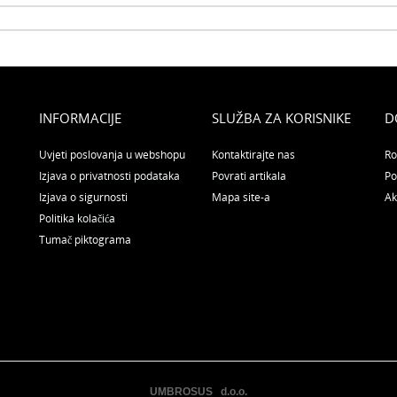
INFORMACIJE
SLUŽBA ZA KORISNIKE
D
Uvjeti poslovanja u webshopu
Kontaktirajte nas
Ro
Izjava o privatnosti podataka
Povrati artikala
Po
Izjava o sigurnosti
Mapa site-a
Ak
Politika kolačića
Tumač piktograma
UMBROSUS d.o.o.