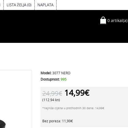
M
LISTA ŽELJA (0)
NAPLATA
0 artikal(a)
Model:
3077 NERO
Dostupnost:
995
14,99€
24,99€
(112.94 kn)
*najniža cijena u prethodnih 30 dana: 14,99€
Bez poreza: 11,99€