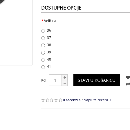
DOSTUPNE OPCIJE
Veličina
36
37
38
39
40
41
STAVI U KOŠARICU
Kol
0 recenzija
/
Napišite recenziju