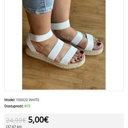
Model:
Y00020 WHITE
Dostupnost:
915
5,00€
24,99€
(37.67 kn)