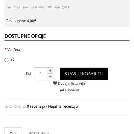
*najniža cijena u prethodnih 30 dana: 5,00€
Bez poreza: 4,00€
DOSTUPNE OPCIJE
Veličina
36
STAVI U KOŠARICU
Kol
Dodaj u listu želja
Usporedi
0 recenzija
/
Napišite recenziju
Recenzije (0)
Opis