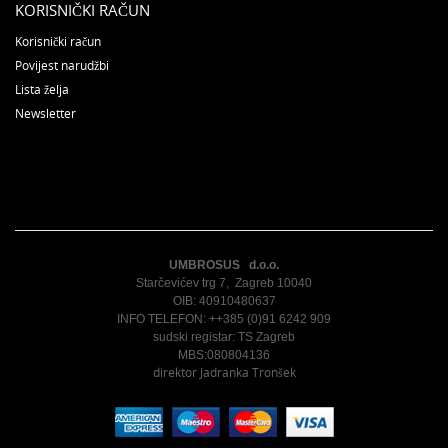
KORISNIČKI RAČUN
Korisnički račun
Povijest narudžbi
Lista želja
Newsletter
UMBROSUS d.o.o.
Starčevićev trg 7, Zagreb 10040
OIB: 40910480637
INFO TELEFON: ++385 (0)91 6242 909
sudski registar: TS Zagreb
MBS:080804136
direktor Jadranka Tronšek