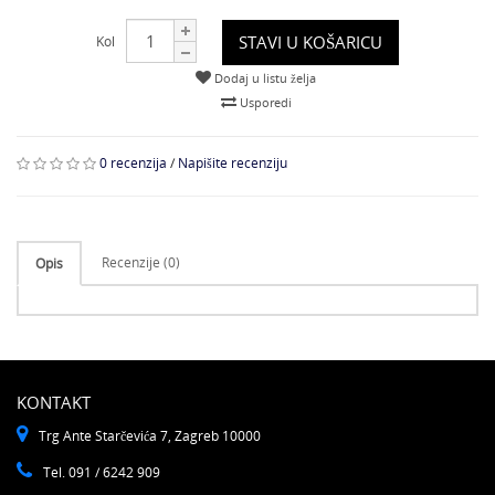
STAVI U KOŠARICU
Kol
Dodaj u listu želja
Usporedi
0 recenzija
/
Napišite recenziju
Recenzije (0)
Opis
KONTAKT
Trg Ante Starčevića 7, Zagreb 10000
Tel. 091 / 6242 909