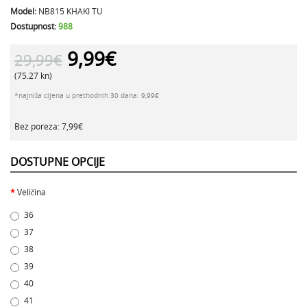
Model:
NB815 KHAKI TU
Dostupnost:
988
9,99€
29,99€
(75.27 kn)
*najniža cijena u prethodnih 30 dana: 9,99€
Bez poreza: 7,99€
DOSTUPNE OPCIJE
Veličina
36
37
38
39
40
41