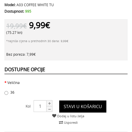
Model:
A03 COFFEE WHITE TU
Dostupnost:
995
9,99€
19,99€
(75.27 kn)
*najniža cijena u prethodnih 30 dana: 9,99€
Bez poreza: 7,99€
DOSTUPNE OPCIJE
Veličina
36
STAVI U KOŠARICU
Kol
Dodaj u listu želja
Usporedi