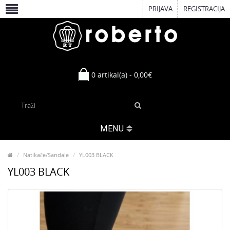
PRIJAVA
REGISTRACIJA
0 artikal(a) - 0,00€
MENU
Natikače/Sandale
YL003 BLACK
YL003 BLACK