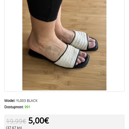
Model:
YL003 BLACK
Dostupnost:
991
5,00€
19,99€
(37.67 kn)