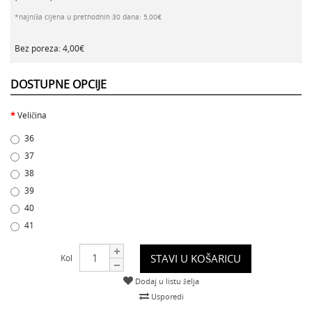
*najniža cijena u prethodnih 30 dana: 5,00€
Bez poreza: 4,00€
DOSTUPNE OPCIJE
Veličina
36
37
38
39
40
41
STAVI U KOŠARICU
Kol
Dodaj u listu želja
Usporedi