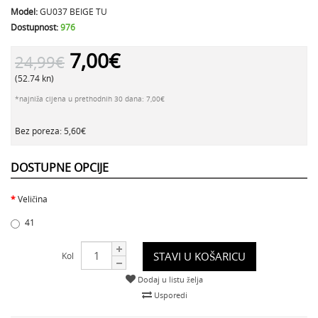
Model:
GU037 BEIGE TU
Dostupnost:
976
7,00€
24,99€
(52.74 kn)
*najniža cijena u prethodnih 30 dana: 7,00€
Bez poreza: 5,60€
DOSTUPNE OPCIJE
Veličina
41
STAVI U KOŠARICU
Kol
Dodaj u listu želja
Usporedi