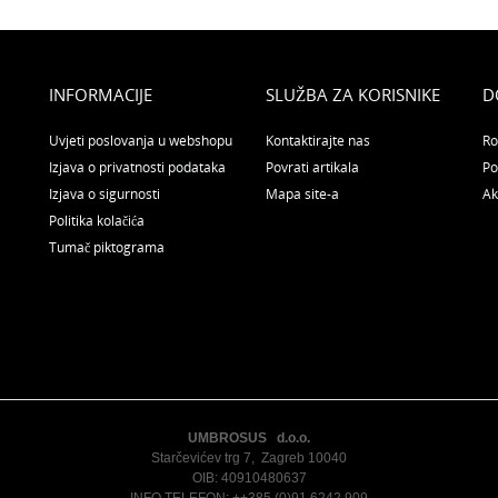
INFORMACIJE
SLUŽBA ZA KORISNIKE
D
Uvjeti poslovanja u webshopu
Kontaktirajte nas
Ro
Izjava o privatnosti podataka
Povrati artikala
Po
Izjava o sigurnosti
Mapa site-a
Ak
Politika kolačića
Tumač piktograma
UMBROSUS d.o.o.
Starčevićev trg 7, Zagreb 10040
OIB: 40910480637