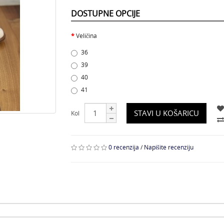
DOSTUPNE OPCIJE
Veličina
36
39
40
41
STAVI U KOŠARICU
Kol
0 recenzija
/
Napišite recenziju