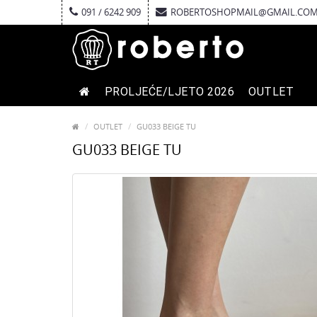
091 / 6242 909
ROBERTOSHOPMAIL@GMAIL.CO
PROLJEĆE/LJETO 2026
OUTLET
OUTLET
GU033 BEIGE TU
GU033 BEIGE TU