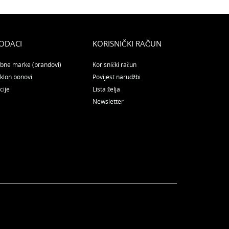
ODACI
KORISNIČKI RAČUN
bne marke (brandovi)
Korisnički račun
klon bonovi
Povijest narudžbi
cije
Lista želja
Newsletter