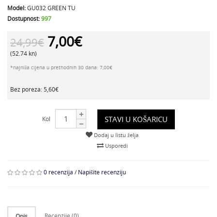
Model:
GU032 GREEN TU
Dostupnost:
997
7,00€
24,99€
(52.74 kn)
*najniža cijena u prethodnih 30 dana: 7,00€
Bez poreza: 5,60€
STAVI U KOŠARICU
Kol
Dodaj u listu želja
Usporedi
0 recenzija
/
Napišite recenziju
Recenzije (0)
Opis