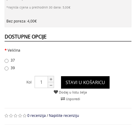
*najniža cijena u prethodnih 30 dana: 5,00€
Bez poreza: 4,00€
DOSTUPNE OPCIJE
Veličina
37
39
STAVI U KOŠARICU
Kol
Dodaj u listu želja
Usporedi
0 recenzija
/
Napišite recenziju