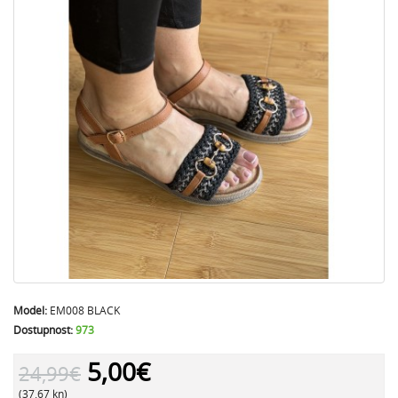
Model:
EM008 BLACK
Dostupnost:
973
5,00€
24,99€
(37.67 kn)