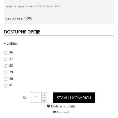
*najniža cijena u prethodnih 30 dana: 5,00€
Bez poreza: 4,00€
DOSTUPNE OPCIJE
Veličina
36
37
38
39
40
41
STAVI U KOŠARICU
Kol
Dodaj u listu želja
Usporedi