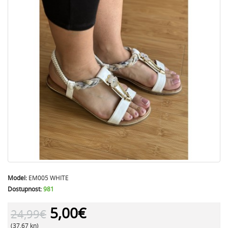
Model:
EM005 WHITE
Dostupnost:
981
5,00€
24,99€
(37.67 kn)