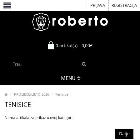
PRIJAVA
REGISTRACIJA
0 artikal(a) - 0,00€
MENU
PROLJEĆE/LJETO 2026
Tenisice
TENISICE
Nema artikala za prikaz u ovoj kategoriji.
Dalje