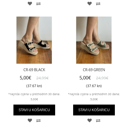
CR-69 BLACK
CR-69 GREEN
5,00€
5,00€
24,99€
24,99€
(37.67 kn)
(37.67 kn)
*najniža cijena u prethodnih 30 dana:
*najniža cijena u prethodnih 30 dana:
5,00€
5,00€
STAVI U KOŠARICU
STAVI U KOŠARICU