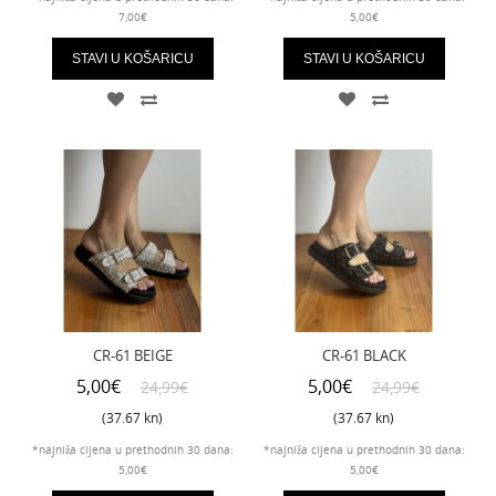
7,00€
5,00€
STAVI U KOŠARICU
STAVI U KOŠARICU
CR-61 BEIGE
CR-61 BLACK
5,00€
5,00€
24,99€
24,99€
(37.67 kn)
(37.67 kn)
*najniža cijena u prethodnih 30 dana:
*najniža cijena u prethodnih 30 dana:
5,00€
5,00€