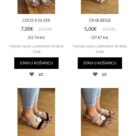
COCO-9 SILVER
CR-06 BEIGE
7,00€
5,00€
24,99€
24,99€
(52.74 kn)
(37.67 kn)
*najniža cijena u prethodnih 30 dana:
*najniža cijena u prethodnih 30 dana:
7,00€
5,00€
STAVI U KOŠARICU
STAVI U KOŠARICU