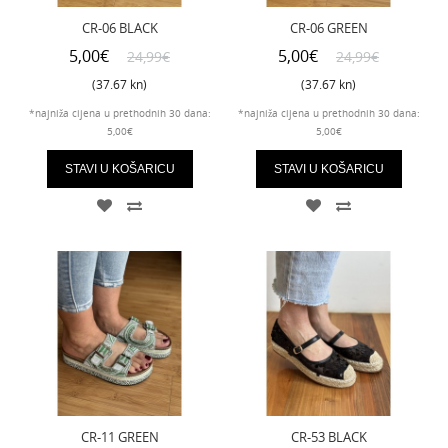
CR-06 BLACK
CR-06 GREEN
5,00€
5,00€
24,99€
24,99€
(37.67 kn)
(37.67 kn)
*najniža cijena u prethodnih 30 dana:
*najniža cijena u prethodnih 30 dana:
5,00€
5,00€
STAVI U KOŠARICU
STAVI U KOŠARICU
CR-11 GREEN
CR-53 BLACK