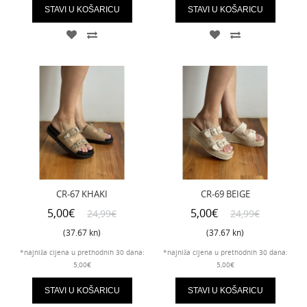
STAVI U KOŠARICU
STAVI U KOŠARICU
CR-67 KHAKI
CR-69 BEIGE
5,00€
5,00€
24,99€
24,99€
(37.67 kn)
(37.67 kn)
*najniža cijena u prethodnih 30 dana:
*najniža cijena u prethodnih 30 dana:
5,00€
5,00€
STAVI U KOŠARICU
STAVI U KOŠARICU