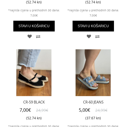
(52.74 kn)
(52.74 kn)
*najniža cijena u prethodnih 30 dana:
*najniža cijena u prethodnih 30 dana:
7,00€
7,00€
STAVI U KOŠARICU
STAVI U KOŠARICU
CR-59 BLACK
CR-60 JEANS
7,00€
5,00€
24,99€
24,99€
(52.74 kn)
(37.67 kn)
*najniža cijena u prethodnih 30 dana:
*najniža cijena u prethodnih 30 dana: