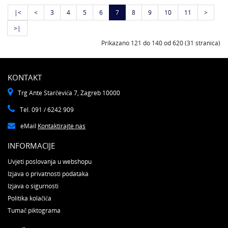
|<
<
3
4
5
6
7
8
9
10
11
>
>|
Prikazano 121 do 140 od 620 (31 stranica)
KONTAKT
Trg Ante Starčevića 7, Zagreb 10000
Tel. 091 / 6242 909
eMail
Kontaktirajte nas
INFORMACIJE
Uvjeti poslovanja u webshopu
Izjava o privatnosti podataka
Izjava o sigurnosti
Politika kolačića
Tumač piktograma