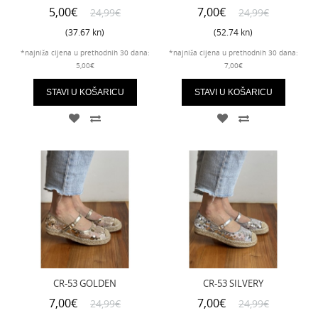
5,00€
7,00€
24,99€
24,99€
(37.67 kn)
(52.74 kn)
*najniža cijena u prethodnih 30 dana:
*najniža cijena u prethodnih 30 dana:
5,00€
7,00€
STAVI U KOŠARICU
STAVI U KOŠARICU
CR-53 GOLDEN
CR-53 SILVERY
7,00€
7,00€
24,99€
24,99€