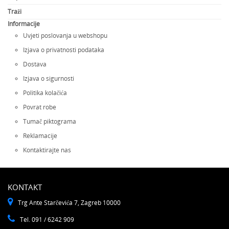
Traži
Informacije
Uvjeti poslovanja u webshopu
Izjava o privatnosti podataka
Dostava
Izjava o sigurnosti
Politika kolačića
Povrat robe
Tumač piktograma
Reklamacije
Kontaktirajte nas
KONTAKT
Trg Ante Starčevića 7, Zagreb 10000
Tel. 091 / 6242 909