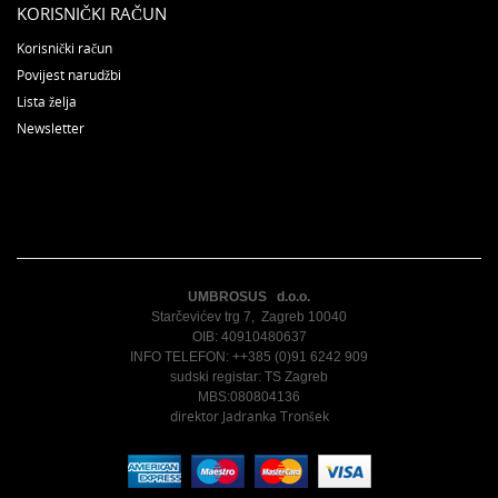
KORISNIČKI RAČUN
Korisnički račun
Povijest narudžbi
Lista želja
Newsletter
UMBROSUS d.o.o.
Starčevićev trg 7, Zagreb 10040
OIB: 40910480637
INFO TELEFON: ++385 (0)91 6242 909
sudski registar: TS Zagreb
MBS:080804136
direktor Jadranka Tronšek