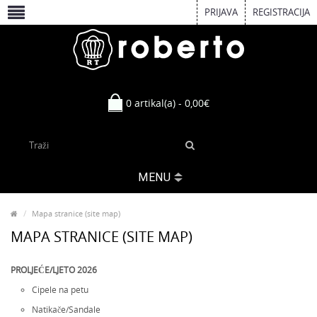
PRIJAVA
REGISTRACIJA
0 artikal(a) - 0,00€
MENU
Mapa stranice (site map)
MAPA STRANICE (SITE MAP)
PROLJEĆE/LJETO 2026
Cipele na petu
Natikače/Sandale